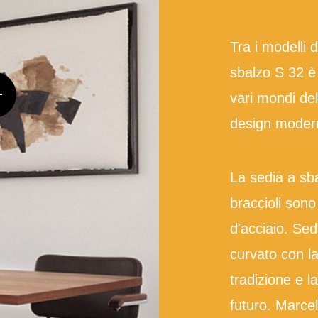
Tra i modelli d
sbalzo S 32 è 
vari mondi del
design moder
La sedia a sb
braccioli sono 
d'acciaio. Sed
curvato con l
tradizione e l
futuro. Marcel